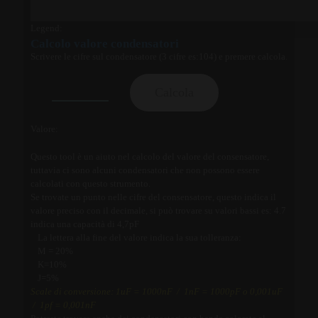
Legend:
Calcolo valore condensatori
Scrivere le cifre sul condensatore (3 cifre es:104) e premere calcola.
Calcola
Valore:
Questo tool è un aiuto nel calcolo del valore del consensatore,
tuttavia ci sono alcuni condensatori che non possono essere
calcolati con questo strumento.
Se trovate un punto nelle cifre del consensatore, questo indica il
valore preciso con il decimale, si può trovare su valori bassi es: 4.7
indica una capacità di 4,7pF
La lettera alla fine del valore indica la sua tolleranza:
M = 20%
K=10%
J=5%
Scale di conversione: 1uF = 1000nF / 1nF = 1000pF o 0,001uF
/ 1pf = 0,001nF