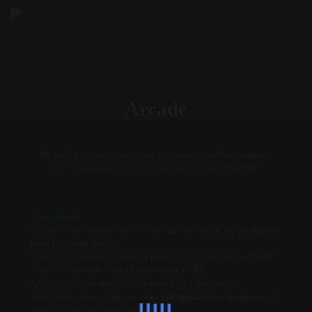
Arcade
Per poter provare questo gioco è necessario usare un computer
dotato di tastiera ed una risoluzione minima di 800×600
Istruzioni
Colpisci i sottomarini con le bombe ad immersione per guadagnare
punti e salire di livello.
Dopo 10 sottomarini distrutti si passa al livello successivo con un
bonus di 15 bombe (fino ad un massimo di 30).
Ad ogni livello aumenta la difficoltà e dal terzo livello i
sottomarini possono lanciare mine galleggianti che rimangono in
superficie per qualche secondo.