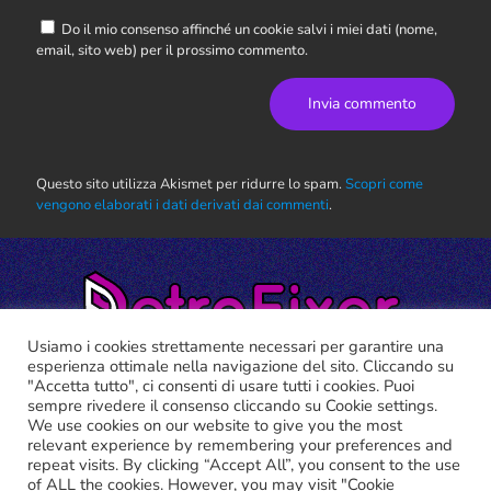
Do il mio consenso affinché un cookie salvi i miei dati (nome,
email, sito web) per il prossimo commento.
Questo sito utilizza Akismet per ridurre lo spam.
Scopri come
vengono elaborati i dati derivati dai commenti
.
Usiamo i cookies strettamente necessari per garantire una
esperienza ottimale nella navigazione del sito. Cliccando su
"Accetta tutto", ci consenti di usare tutti i cookies. Puoi
sempre rivedere il consenso cliccando su Cookie settings.
We use cookies on our website to give you the most
relevant experience by remembering your preferences and
RETRO FIXER ©2021 Tutti i marchi riportati appartengono ai
repeat visits. By clicking “Accept All”, you consent to the use
legittimi proprietari.
of ALL the cookies. However, you may visit "Cookie
Cookie Policy
-
Privacy Policy