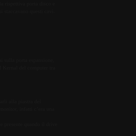
a rispettiva porta disco e
si staccavano questi cavi.
i sulla porta espansione,
il Kernal del computer tra
li alla piastra del
onitor, infatti c’era una
ete presente quando il drive