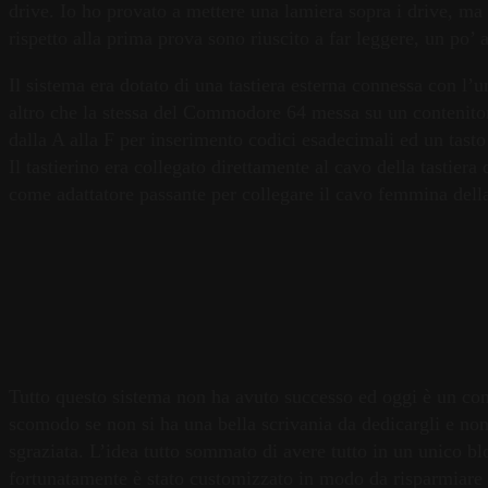
drive. Io ho provato a mettere una lamiera sopra i drive, ma 
rispetto alla prima prova sono riuscito a far leggere, un po’ a
Il sistema era dotato di una tastiera esterna connessa con l’u
altro che la stessa del Commodore 64 messa su un contenitor
dalla A alla F per inserimento codici esadecimali ed un tasto 
Il tastierino era collegato direttamente al cavo della tastier
come adattatore passante per collegare il cavo femmina dell
Tutto questo sistema non ha avuto successo ed oggi è un com
scomodo se non si ha una bella scrivania da dedicargli e non 
sgraziata. L’idea tutto sommato di avere tutto in un unico b
fortunatamente è stato customizzato in modo da risparmiare s