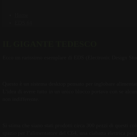
Home
EDS 64
IL GIGANTE TEDESCO
Ecco un rarissimo esemplare di EDS (Electronic Design St
Questo è un sistema desktop pensato per inglobare alimentator
L’idea di avere tutto in un unico blocco portava con se alcu
non indifferente.
Si stima che siano stati prodotti circa 300 pezzi di questi c
spazio per l’alimentatore del C64, una ciabatta elettrica per