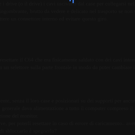
drive (o il drive) i cavi uscivano dal case per collegarsi nell
ingombrante, brutto da vedere e delicato nel trasporto se non 
tere un connettore interno ed evitare questo giro.
esettare il C64 che era fisicamente saldato con dei cavi intern
n un selettore sulla parte frontale in modo da poter cambiare 
e, senza il loro case e posizionati su dei supporti per ancorar
 generale dava alimentazione a tutto il computer compreso il m
azione del monitor.
rive, per poterli resettare in caso di errore di caricamento.. av
di sbloccarlo è spegnerlo?