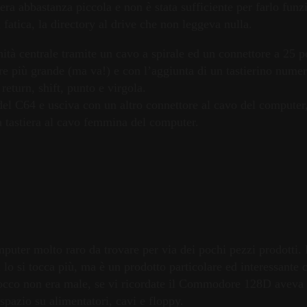
era abbastanza piccola e non è stata sufficiente per farlo fun
 fatica, la directory al drive che non leggeva nulla.
nità centrale tramite un cavo a spirale ed un connettore a 25 po
e più grande (ma va!) e con l’aggiunta di un tastierino numer
return, shift, punto e virgola.
a del C64 e usciva con un altro connettore al cavo del computer
a tastiera al cavo femmina del computer.
puter molto raro da trovare per via dei pochi pezzi prodotti.
lo si tocca più, ma è un prodotto particolare ed interessante 
locco non era male, se vi ricordate il Commodore 128D aveva l
pazio su alimentatori, cavi e floppy.