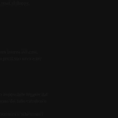
reset al floppy.
ra interna del case.
 per il suo cavo e un
to impossibile leggere dal
erato dal tubo catodico o
/scrittura o schermare i