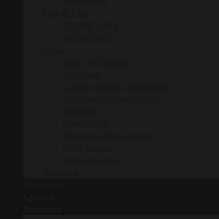
Attrezzatura
Emu & Cart
FLASHCARTS
MiSTer FPGA
Utilità
Atari TOS Splitter
Calcolatori
Calcolo capacità condensatori
Bootloader Arduino con S7
MagicBIN
Porte logiche
Simulatore Porte logiche
ROM Creator
Sprite C64 mono
Videoteca
Downloads
Contatti
Donazioni