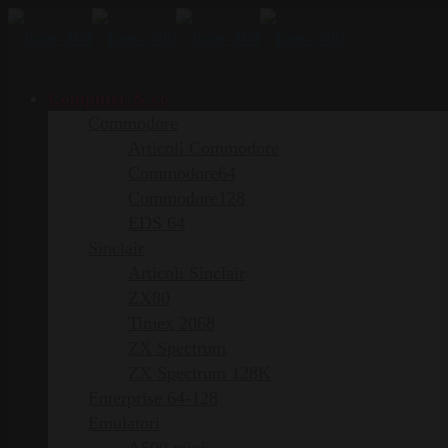
Computer & co
Commodore
Articoli Commodore
Commodore64
Commodore128
EDS 64
Sinclair
Articoli Sinclair
ZX80
Timex 2068
ZX Spectrum
ZX Spectrum 128K
Enterprise 64-128
Emulatori