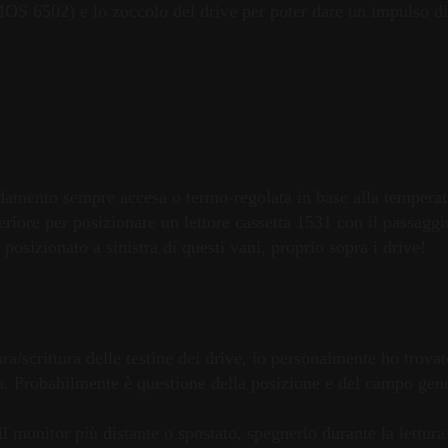
(MOS 6502) e lo zoccolo del drive per poter dare un impulso di 
amento sempre accesa o termo-regolata in base alla temperatu
iore per posizionare un lettore cassetta 1531 con il passaggio
posizionato a sinistra di questi vani, proprio sopra i drive!
ra/scrittura delle testine dei drive, io personalmente ho trova
va. Probabilmente è questione della posizione e del campo gen
l monitor più distante o spostato, spegnerlo durante la lettura