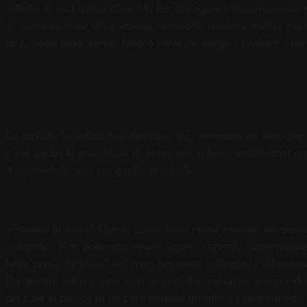
scheda di un Commodore 64. Per collegare l’alimentazione e i 
di alimentazione della scheda, questo lo rendeva ancora più 
Beh, dopo tutto questo lavoro forse era meglio pensare a met
Le modifiche infatti non finivano qui, avevamo un tasto per r
c’era anche la possibilità di avere una scheda multikernal co
4 disponibili, uno era quello originale.
Veniamo ai drive! Questi come detto erano montati internament
computer. Non potevano essere accesi o spenti, l’interruttore
bella presa “tedesca” sul retro per poter collegare l’aliment
Per gestire i drive sono stati inseriti due pulsanti, uno per d
del C64 si blocca in un caricamento infinito e l’unico modo 