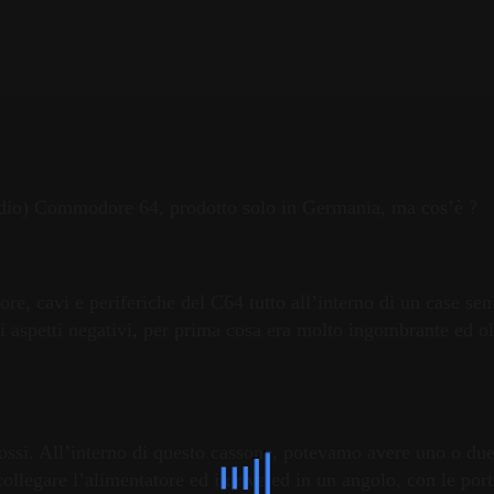
udio) Commodore 64, prodotto solo in Germania, ma cos’è ?
e, cavi e periferiche del C64 tutto all’interno di un case senz
ni aspetti negativi, per prima cosa era molto ingombrante ed o
olossi. All’interno di questo cassone, potevamo avere uno o du
 collegare l’alimentatore ed i drive ed in un angolo, con le po