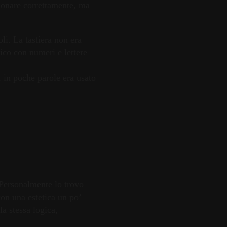
zionare correttamente, ma
li. La tastiera non era
ico con numeri e lettere
, in poche parole era usato
 Personalmente lo trovo
con una estetica un po’
a stessa logica,