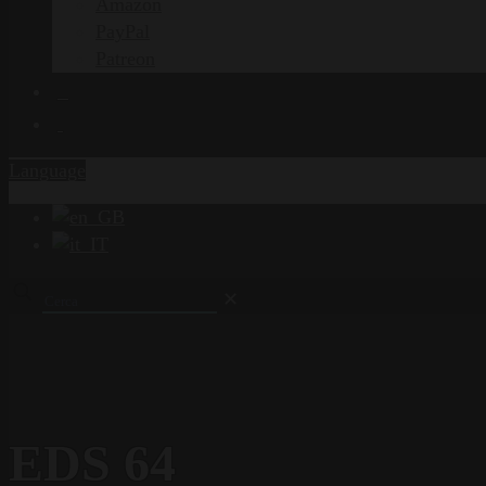
Amazon
PayPal
Patreon
Language
✕
EDS 64