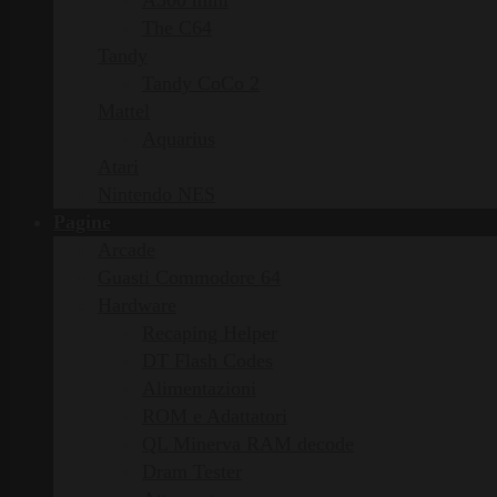
A500 mini
The C64
Tandy
Tandy CoCo 2
Mattel
Aquarius
Atari
Nintendo NES
Pagine
Arcade
Guasti Commodore 64
Hardware
Recaping Helper
DT Flash Codes
Alimentazioni
ROM e Adattatori
QL Minerva RAM decode
Dram Tester