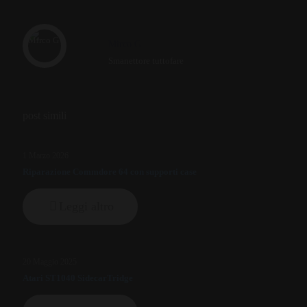
Mirco G
Smanettore tuttofare
post simili
1 Marzo 2026
Riparazione Commdore 64 con supporti case
Leggi altro
20 Maggio 2025
Atari ST1040 SidecarTridge