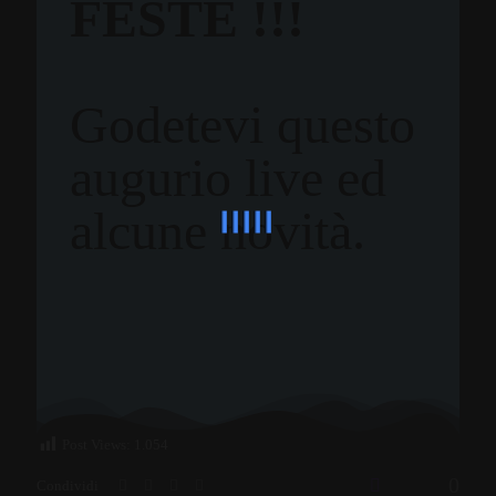
FESTE !!!
Godetevi questo
augurio live ed
alcune novità.
Post Views:
1.054
0
Condividi