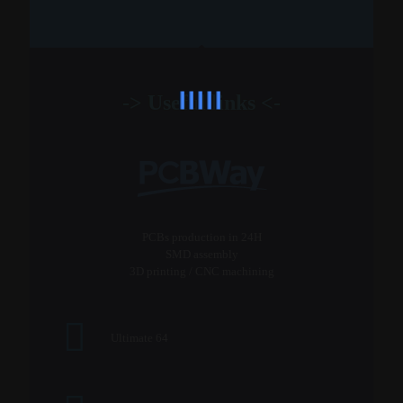
-> Useful links <-
PCBs production in 24H
SMD assembly
3D printing / CNC machining
Ultimate 64