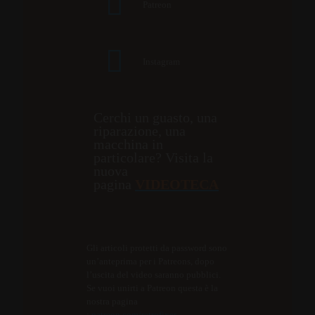
Patreon
Instagram
Cerchi un guasto, una
riparazione, una
macchina in
particolare? Visita la
nuova
pagina
VIDEOTECA
Gli articoli protetti da password sono
un’anteprima per i Patreons, dopo
l’uscita del video saranno pubblici.
Se vuoi unirti a Patreon questa è la
nostra pagina
:
patreon.com/retrofixer