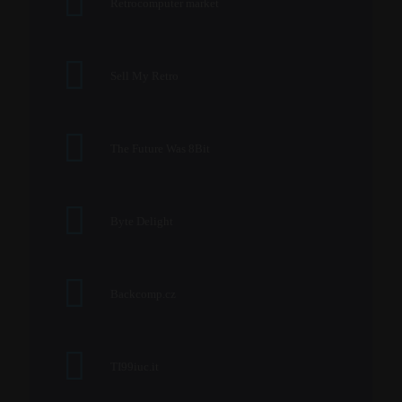
Retrocomputer market
Sell My Retro
The Future Was 8Bit
Byte Delight
Backcomp.cz
TI99iuc.it