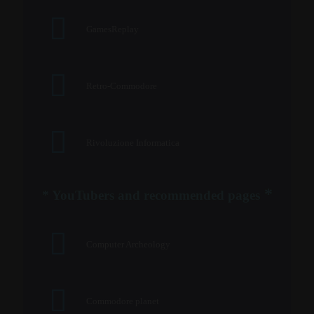
GamesReplay
Retro-Commodore
Rivoluzione Informatica
*
* YouTubers and recommended pages
Computer Archeology
Commodore planet