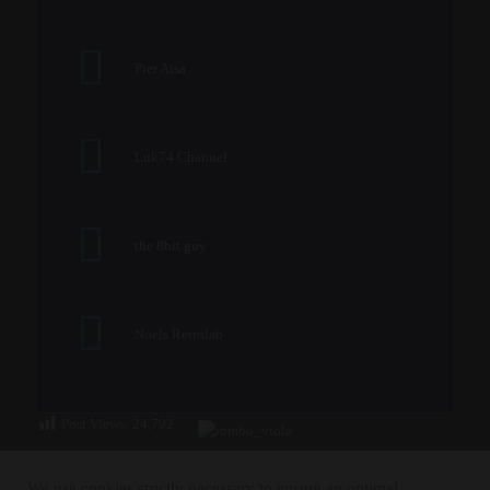
Pier Aisa
Luk74 Channel
the 8bit guy
Noels Retrolab
Post Views:
24,792
We use cookies strictly necessary to ensure an optimal