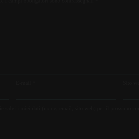
o.
I campi obbligatori sono contrassegnati
*
E-mail
*
Sito w
e salvi i miei dati (nome, email, sito web) per il prossimo 