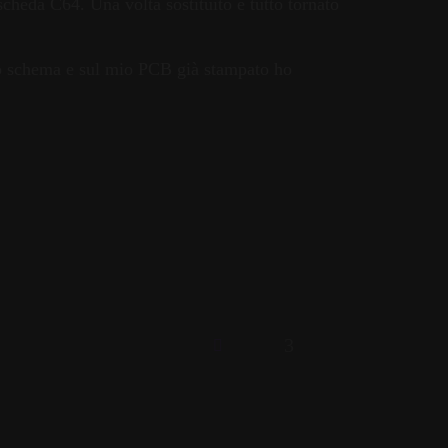
 scheda C64. Una volta sostituito è tutto tornato
 lo schema e sul mio PCB già stampato ho
3