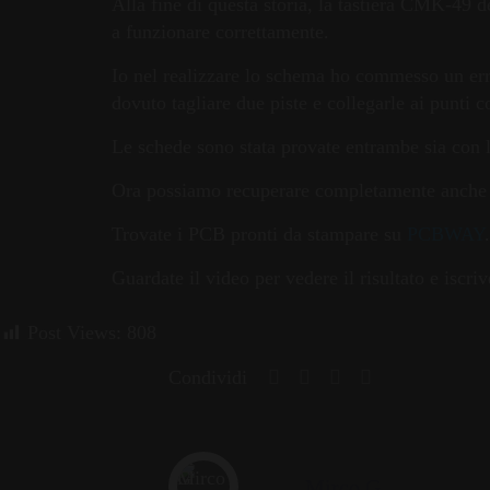
Alla fine di questa storia, la tastiera CMK-49 de
a funzionare correttamente.
Io nel realizzare lo schema ho commesso un err
dovuto tagliare due piste e collegarle ai punti co
Le schede sono stata provate entrambe sia co
Ora possiamo recuperare completamente anche q
Trovate i PCB pronti da stampare su
PCBWAY
.
Guardate il video per vedere il risultato e iscri
Post Views:
808
Condividi
Mirco G