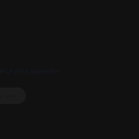
5
FPGA per Commodore
i altro