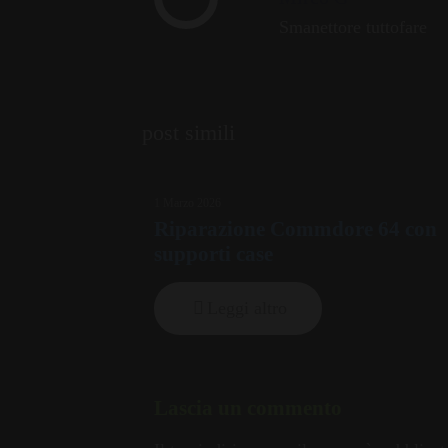
Smanettore tuttofare
post simili
1 Marzo 2026
Riparazione Commdore 64 con
supporti case
Leggi altro
Lascia un commento