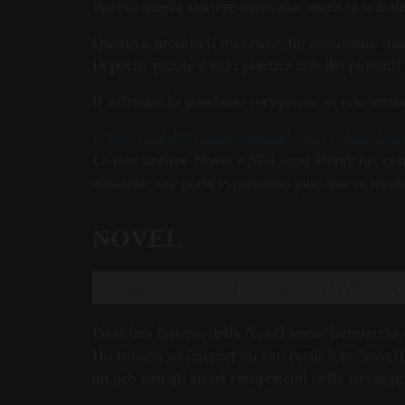
Spesso queste tastiere sitrovano senza la scatol
Questo è proprio il mio caso, ho recuperato un
In poche parole è solo plastica con dei pulsanti
Il software lo possiamo recuperare in rete senza 
https://ready64.org/download/scheda_downloa
Le due tastiere Novel e Siel sono identiche, cam
abbiamo una porta espansione passante in modo 
NOVEL
http://www.retrohacker.it/2023/06/01/musi
Presi una tastiera della Novel senza interfaccia 
Ho trovato su internet un sito (vedi foto Novel
un pcb con gli stessi componenti nelle stesse po