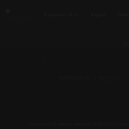
Computer & co
Pagine
Down
H
Pubblicato da
Mirco G
Conoscete le tastiere musicali della Siel e N