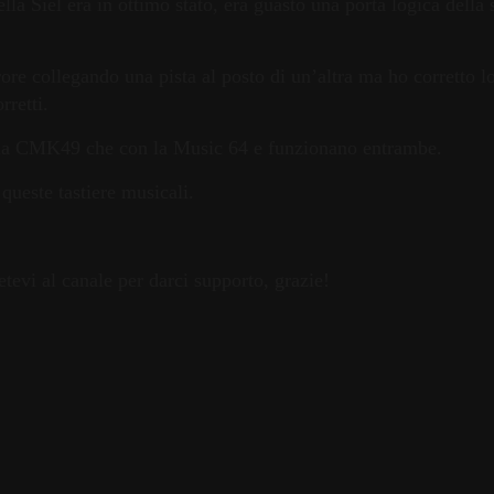
lla Siel era in ottimo stato, era guasto una porta logica della
ore collegando una pista al posto di un’altra ma ho corretto
rretti.
n la CMK49 che con la Music 64 e funzionano entrambe.
ueste tastiere musicali.
vetevi al canale per darci supporto, grazie!