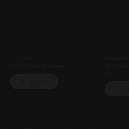
14 Febbraio 2026
24 Settembre 202
Ti99/4a Black screen
TED in 
264
Leggi altro
Legg