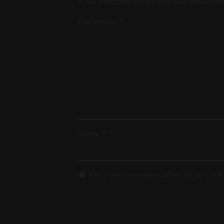
Il tuo indirizzo email non sarà pubblicat
Commento
*
Nome
*
Do il mio consenso affinché un cooki