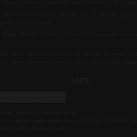
a, senza il software e soprattutto senza l’interfaccia di coleg
a tastiera che se l’andiamo ad aprire non c’è altro che un pc
 gestiti come una matrice.
troppa difficoltà, l’interfaccia invece ce la possiamo costruir
d.php
bia solo il colore e l’interfaccia che funziona allo stesso mod
da poter collegare una cartuccia anche con la scheda collega
SIEL
c-64-keyboard-interface/
e con l’intento di costruirne una io.
) dove avevano aperto questa interfaccia e fatto un reverse en
sizioni della scheda originale.