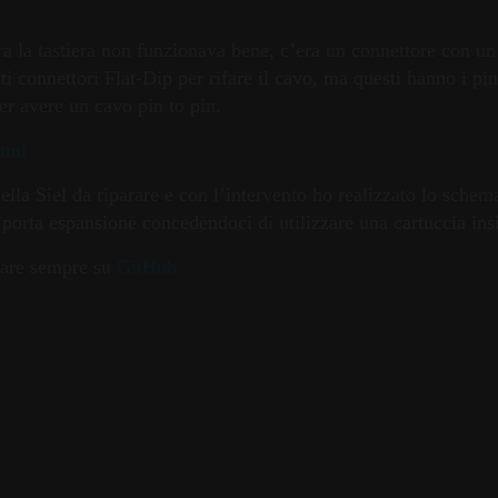
la tastiera non funzionava bene, c’era un connettore con un
ti connettori Flat-Dip per rifare il cavo, ma questi hanno i pi
per avere un cavo pin to pin.
html
ella Siel da riparare e con l’intervento ho realizzato lo schem
porta espansione concedendoci di utilizzare una cartuccia insi
vare sempre su
GitHub