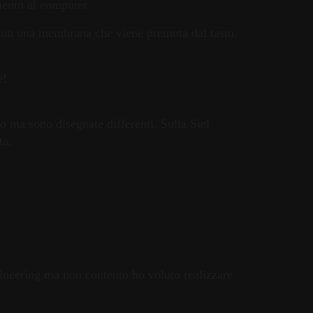
amento al computer.
b con una membrana che viene premuta dal tasto.
e!
o ma sono disegnate differenti. Sulla Siel
ta.
gineering ma non contento ho voluto realizzare