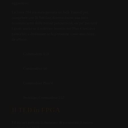
aggiuntivi.
La linea 264 era stata pensata da Jack Tramiel per
competere con la Sinclair, doveva essere una serie
economica ma dalle buone potenzialità, un po’ per tutti
i gusti, anche se il software inserito nel Plus 4 lasciava
parecchio a desiderare se la pensiamo come macchina
da ufficio.
Commodore 116
Commodore 16
Commodore Plus/4
Prototipo Commodore 232
Il TED in FPGA
Ed eccoci arrivato il momento di presentare il nuovo
sostituto del TED.