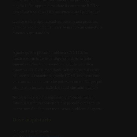
meglio il flat oppure dissaldare il connettore RGB se
non si usa o saldarci i fili ma senza usare i pin header.
Questo è stato riportato all’autore e in una prossima
versione vedrà come risolvere se usando un connettore
diverso o spostandolo.
A parte questo piccolo problema sul C116, ha
funzionato su tutte le configurazioni. Altra nota
riguarda il Plus 4 che avendo la gabbia metallica
intorno al TED e il modulatore a fianco, non si riesce
ad inserire il connettore grande HDMI, in questo caso
va usato un connettore che poi esce con un flat per poi
ritornare in formato HDMI, sia full che mini o micro.
Anche questo è stato segnalato e probabilmente in
futuro si userà un connettore più piccolo o magari un
connettore flat da poter usare senza problemi di spazio.
Dove acquistarlo
Per ora il sito ufficiale è
questo:
https://www.fpgated.hu/