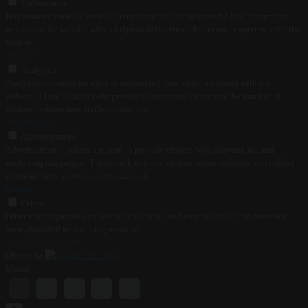
Performance
Performance cookies are used to understand and analyze the key performance
indexes of the website which helps in delivering a better user experience for the
visitors.
Analytics
Analytics
Analytical cookies are used to understand how visitors interact with the
website. These cookies help provide information on metrics the number of
visitors, bounce rate, traffic source, etc.
Advertisement
Advertisement
Advertisement cookies are used to provide visitors with relevant ads and
marketing campaigns. These cookies track visitors across websites and collect
information to provide customized ads.
Others
Others
Other uncategorized cookies are those that are being analyzed and have not
been classified into a category as yet.
ACCETTA E SALVA
Offerto da
Mouse