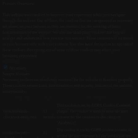
Privacy Overview
This website uses cookies to improve your experience while you navigate
through the website. Out of these, the cookies that are categorized as necessary
are stored on your browser as they are essential for the working of basic
functionalities of the website. We also use third-party cookies that help us
analyze and understand how you use this website. These cookies will be stored
in your browser only with your consent. You also have the option to opt-out of
these cookies. But opting out of some of these cookies may affect your
browsing experience.
Necessary
Necessary
Sempre abilitato
Necessary cookies are absolutely essential for the website to function properly.
These cookies ensure basic functionalities and security features of the website,
anonymously.
Biscotto
Durata
Descrizione
This cookie is set by GDPR Cookie Consent
cookielawinfo-
11
plugin. The cookie is used to store the user
checkbox-analytics
months
consent for the cookies in the category
"Analytics".
The cookie is set by GDPR cookie consent to
cookielawinfo-
11
record the user consent for the cookies in the