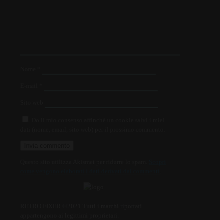
Nome
*
E-mail
*
Sito web
Do il mio consenso affinché un cookie salvi i miei
dati (nome, email, sito web) per il prossimo commento.
Questo sito utilizza Akismet per ridurre lo spam.
Scopri
come vengono elaborati i dati derivati dai commenti
.
RETRO FIXER ©2021 Tutti i marchi riportati
appartengono ai legittimi proprietari.