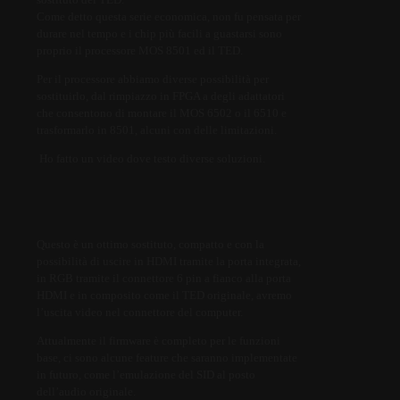
Come detto questa serie economica, non fu pensata per
durare nel tempo e i chip più facili a guastarsi sono
proprio il processore MOS 8501 ed il TED.
Per il processore abbiamo diverse possibilità per
sostituirlo, dal rimpiazzo in FPGA a degli adattatori
che consentono di montare il MOS 6502 o il 6510 e
trasformarlo in 8501, alcuni con delle limitazioni.
Ho fatto un video dove testo diverse soluzioni.
Questo è un ottimo sostituto, compatto e con la
possibilità di uscire in HDMI tramite la porta integrata,
in RGB tramite il connettore 6 pin a fianco alla porta
HDMI e in composito come il TED originale, avremo
l’uscita video nel connettore del computer.
Attualmente il firmware è completo per le funzioni
base, ci sono alcune feature che saranno implementate
in futuro, come l’emulazione del SID al posto
dell’audio originale.