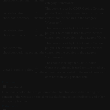
checkbox-functional
months
category "Functional".
This cookie is set by GDPR Cookie Consent
cookielawinfo-
11
plugin. The cookies is used to store the user
checkbox-necessary
months
consent for the cookies in the category
"Necessary".
This cookie is set by GDPR Cookie Consent
cookielawinfo-
11
plugin. The cookie is used to store the user
checkbox-others
months
consent for the cookies in the category "Other.
This cookie is set by GDPR Cookie Consent
cookielawinfo-
11
plugin. The cookie is used to store the user
checkbox-performance
months
consent for the cookies in the category
"Performance".
The cookie is set by the GDPR Cookie
11
Consent plugin and is used to store whether or
viewed_cookie_policy
months
not user has consented to the use of cookies. It
does not store any personal data.
Functional
Functional
Functional cookies help to perform certain functionalities like sharing the
content of the website on social media platforms, collect feedbacks, and other
third-party features.
Performance