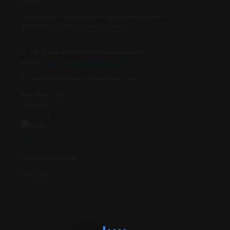
Attualmente è in costruzione e per poter acquistare il
TED FPGA occorre scrivere per email
a
info@fpgated.hu
Se volete dare un occhio anche alla pagina
GitHub:
https://github.com/ishe/plus4
E come al solito eccovi il video con i test
Post Views:
598
Condividi
1
Mirco G
Smanettore tuttofare
post simili