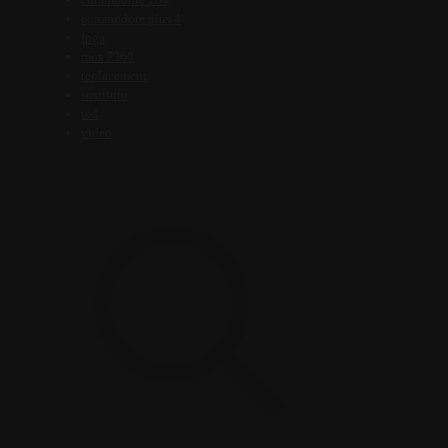
commodore plus 4
fpga
mos 7360
replacement
sostituto
ted
video