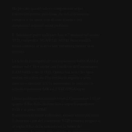
Ho provato questo nuovo componente senza
riscontrare nessun problema, sia nel caricamento
cartucce o da disco, con diversi giochi e test
diagnostici superati senza problemi.
E’ fantastico poter collegare fino a 3 monitor sul nostro
TED, composito, VGA/RGB, HDMI. Funzionalità
molto comoda se si deve fare streaming mentre lo si
utilizza.
La scheda è compatibile con espansione 64Kb RAM a
saldare sul C16 e anche con l’utilizzo dell’espansione
RAM 64Kb sotto il TED. Questo test non l’ho fatto
vedere sul video ma l’ho testato in seguito e sono
riuscito a chiudere il C16 nonostante lo zoccolo, la
scheda espansione 64K ed il TED FPGA sopra.
Unico problema riscontrato è con il Commodore 116 in
quanto il flat della tastiera tocca sopra il connettore
RGB e la porta HDMI.
Il computer si riesce a chiudere, rimane alzato per circa
2-3mm ma i pin del connettore RGB possono piegarsi e
si segna il flat della tastiera con la forma del
connettore. In questo caso sarebbe da proteggere