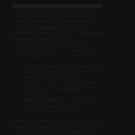
Ottime notizie, finalmente possiamo sostituire il
“delicato” TED (
Text Editing Device)
ovvero il
MOS
8360 7360
che in pratica gestisce la parte video, audio,
memoria e input tastiera/joystick. Un bel Chip tuttofare
e purtroppo non costruito per durare.
La serie 264 che prende il nome dal computer
Commodore 264 mai uscito e che fu ribattezzato come
Plus 4, è composta da:
Il più piccolo Commodore 116 che assomiglia
al Plus 4 ma ha una tastiera in gomma e 16Kb di
RAM e l’assenza della porta utente
Il Commodore 16 con le stesse caratteristiche
del 116 ma con il case e tastiera di un C64, di
colore nero
Il più completo della serie, il Plus 4 con 64Kb
di RAM, una porta utente e ROM con
programmi aggiuntivi per lavoro.
In realtà esiste anche un prototipo, il Commodore 232
che è esteticamente come il Plus 4 ma con la metà della
RAM, senza porta utente e senza ROM con programmi