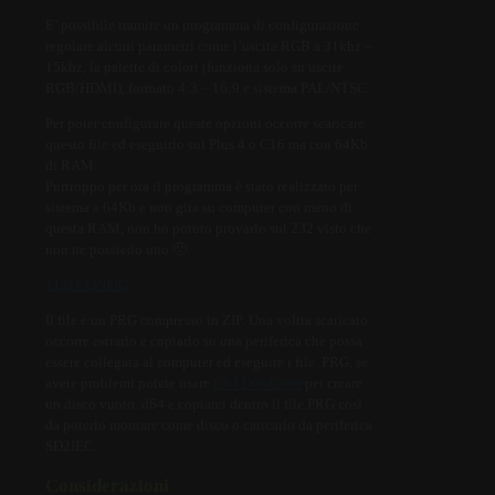
E’ possibile tramite un programma di configurazione
regolare alcuni parametri come l’uscita RGB a 31khz –
15khz, la palette di colori (funziona solo su uscite
RGB/HDMI), formato 4:3 – 16:9 e sistema PAL/NTSC.
Per poter configurare queste opzioni occorre scaricare
questo file ed eseguirlo sul Plus 4 o C16 ma con 64Kb
di RAM.
Purtroppo per ora il programma è stato realizzato per
sistema a 64Kb e non gira su computer con meno di
questa RAM, non ho potuto provarlo sul 232 visto che
non ne possiedo uno 🙁
TED CONFIG
Il file è un PRG compresso in ZIP. Una voltra scaricato
occorre estrarlo e copiarlo su una periferica che possa
essere collegata al computer ed eseguire i file .PRG, se
avete problemi potete usare
C64 DirMaster
per creare
un disco vuoto .d64 e copiarci dentro il file PRG così
da poterlo montare come disco o caricarlo da periferica
SD2IEC.
Considerazioni