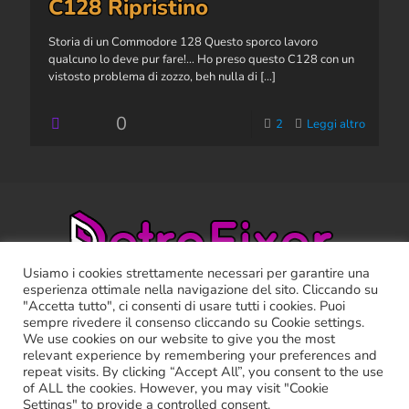
C128 Ripristino
Storia di un Commodore 128 Questo sporco lavoro
qualcuno lo deve pur fare!… Ho preso questo C128 con un
vistosto problema di zozzo, beh nulla di
[…]
0
2
Leggi altro
Usiamo i cookies strettamente necessari per garantire una
esperienza ottimale nella navigazione del sito. Cliccando su
"Accetta tutto", ci consenti di usare tutti i cookies. Puoi
sempre rivedere il consenso cliccando su Cookie settings.
We use cookies on our website to give you the most
relevant experience by remembering your preferences and
RETRO FIXER ©2021 Tutti i marchi riportati appartengono ai
repeat visits. By clicking “Accept All”, you consent to the use
legittimi proprietari.
of ALL the cookies. However, you may visit "Cookie
Cookie Policy
-
Privacy Policy
Settings" to provide a controlled consent.