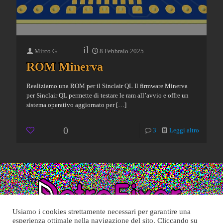
il
Mirco G
8 Febbraio 2025
ROM Minerva
Realiziamo una ROM per il Sinclair QL Il firmware Minerva
per Sinclair QL permette di testare le ram all’avvio e offre un
sistema operativo aggiornato per
[…]
0
3
Leggi altro
Usiamo i cookies strettamente necessari per garantire una
esperienza ottimale nella navigazione del sito. Cliccando su