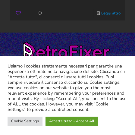
0
Leggi altro
Usiamo i cookies strettamente necessari per garantire una
esperienza ottimale nella navigazione del sito. Cliccando su
"Accetta tutto", ci consenti di usare tutti i cookies. Puoi
sempre rivedere il consenso cliccando su Cookie settings.
We use cookies on our website to give you the most
RETRO FIXER ©2021 Tutti i marchi riportati appartengono ai
relevant experience by remembering your preferences and
legittimi proprietari.
repeat visits. By clicking “Accept All”, you consent to the use
Cookie Policy
-
Privacy Policy
of ALL the cookies. However, you may visit "Cookie
Settings" to provide a controlled consent.
Cookie Settings
Accetta tutto - Accept All