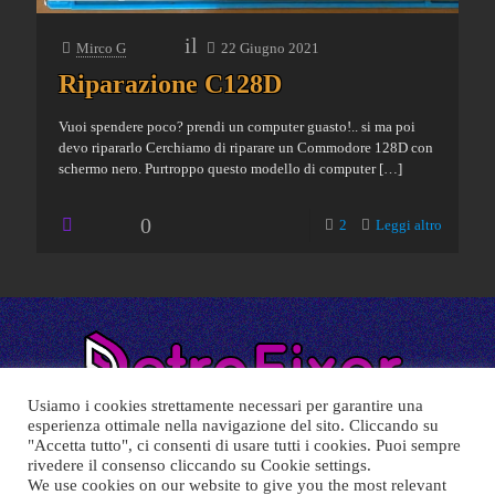
il
Mirco G
22 Giugno 2021
Riparazione C128D
Vuoi spendere poco? prendi un computer guasto!.. si ma poi
devo ripararlo Cerchiamo di riparare un Commodore 128D con
schermo nero. Purtroppo questo modello di computer
[…]
0
2
Leggi altro
Usiamo i cookies strettamente necessari per garantire una
esperienza ottimale nella navigazione del sito. Cliccando su
"Accetta tutto", ci consenti di usare tutti i cookies. Puoi sempre
rivedere il consenso cliccando su Cookie settings.
We use cookies on our website to give you the most relevant