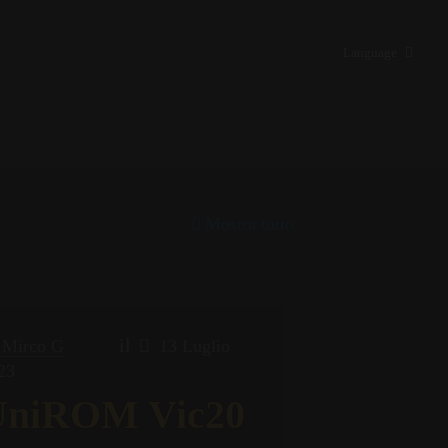
Language
Mostra tutto
il
Mirco G
13 Luglio
23
UniROM Vic20