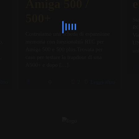
Amiga 500 /
e
500+
St
RO
Costruiamo una scheda di espansione
Vi
o.
memoria con funzionalità RTC per
UN
Amiga 500 e 500 plus.Trovata per
un
,
caso per testare la trapdoor di una
A500+ e dopo
[…]
0
ltro
2
Leggi altro