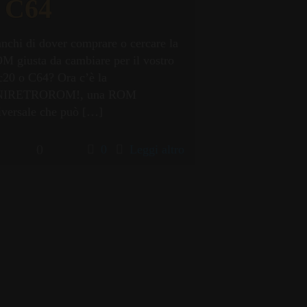
 C64
anchi di dover comprare o cercare la
M giusta da cambiare per il vostro
c20 o C64? Ora c’è la
IRETROROM!, una ROM
iversale che può
[…]
0
0
Leggi altro