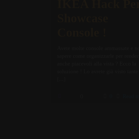
IKEA Hack Pe
Showcase
Console !
Avete molte console ammassate e n
sapere come organizzarle per render
anche piacevoli alla vista ? Ecco la
soluzione ! Lo avrete già visto tante
[...]
0
0
Read m