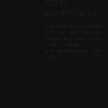
SIZE
MATTERS !
LE DIMENSIONI DEI GIOCHI
NELLE CONSOLES Da tempo mi
ronzava in testa l’idea di avere una
tabellina da consultare (per puro
spirito masochistico) dove poter
leggere
[...]
1
0
Read m