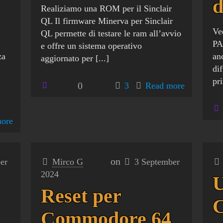
Realiziamo una ROM per il Sinclair
QL Il firmware Minerva per Sinclair
Ve
QL permette di testare le ram all’avvio
PA
e offre un sistema operativo
za
an
aggiornato per
[...]
di
pr
0
3
Read more
ore
on
er
Mirco G
3 September
2024
U
Reset per
Commodore 64