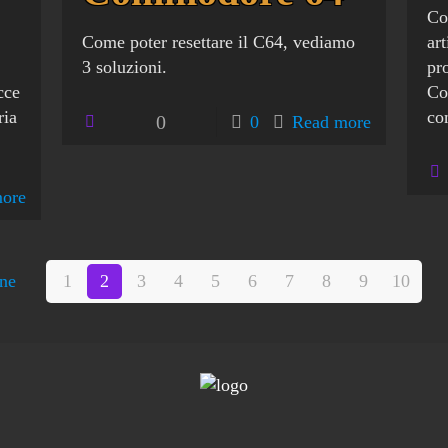
Com
Come poter resettare il C64, vediamo
ar
3 soluzioni.
pr
cce
Co
ria
co
0
0
Read more
ore
one
1
2
3
4
5
6
7
8
9
10