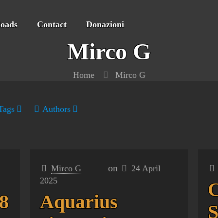
oads
Contact
Donazioni
Mirco G
Home
Mirco G
Tags
Authors
on
Mirco G
24 April
2025
C
8
Aquarius
S