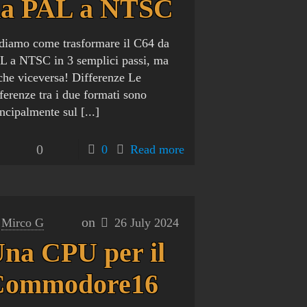
da PAL a NTSC
diamo come trasformare il C64 da
L a NTSC in 3 semplici passi, ma
che viceversa! Differenze Le
fferenze tra i due formati sono
incipalmente sul
[...]
0
0
Read more
on
Mirco G
26 July 2024
na CPU per il
Commodore16