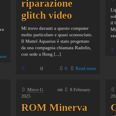
riparazione
Li
glitch video
sof
il
Mi trovo davanti a questo computer
eva
Mi
molto particolare e quasi sconosciuto.
ve
Il Mattel Aquarius è stato progettato
da una compagnia chiamata Radofin,
con sede a Hong
[...]
ore
0
0
Read more
on
Mirco G
8 February
2025
20
ROM Minerva